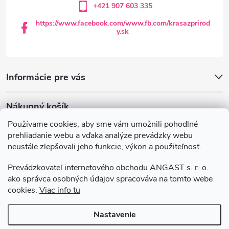
+421 907 603 335
e
u
https://www.facebook.com/www.fb.com/krasazprirod
y.sk
Informácie pre vás
Nákupný košík
Používame cookies, aby sme vám umožnili pohodlné
0
KS /
€0
prehliadanie webu a vďaka analýze prevádzky webu
neustále zlepšovali jeho funkcie, výkon a použiteľnosť.
Krasazprirody.sk
Doprava a platba
Prevádzkovateľ internetového obchodu ANGAST s. r. o.
Všeobecné obchodné podmienky
ako správca osobných údajov spracováva na tomto webe
cookies.
Viac info tu
Podmienky ochrany osobných údajov
Nastavenie
Copyright 2026
Krasazprirody.sk
. Všetky práva vyhradené.
Upraviť