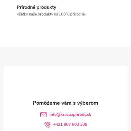
i
v
a
Prírodné produkty
e
Všetky naše produkty sú 100% prírodné.
n
p
i
e
r
v
Z
k
á
y
p
v
ý
ä
p
t
i
info
@
krasazprirody.sk
i
+421 907 603 335
s