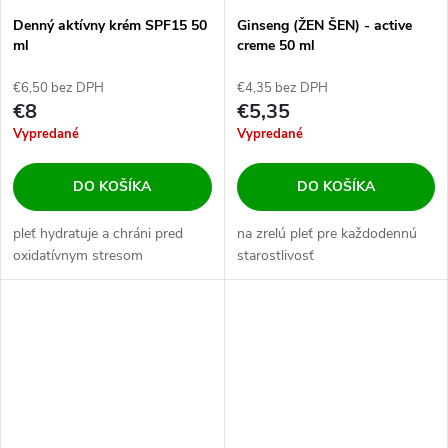
Denný aktívny krém SPF15 50
Ginseng (ŽEN ŠEN) - active
ml
creme 50 ml
€6,50 bez DPH
€4,35 bez DPH
€8
€5,35
Vypredané
Vypredané
DO KOŠÍKA
DO KOŠÍKA
pleť hydratuje a chráni pred
na zrelú pleť pre každodennú
oxidatívnym stresom
starostlivosť