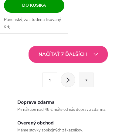
DO KOŠÍKA
Panenský, za studena lisovaný
olej
O
NAČÍTAŤ 7 ĎALŠÍCH
v
l
S
1
2
t
á
r
d
á
Doprava zdarma
a
n
Pri nákupe nad 48 € máte od nás dopravu zdarma.
k
c
Overený obchod
o
Máme stovky spokojných zákazníkov.