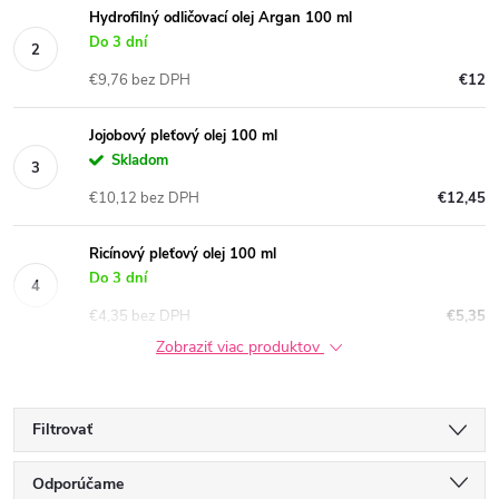
Hydrofilný odličovací olej Argan 100 ml
Do 3 dní
€9,76 bez DPH
€12
Jojobový pleťový olej 100 ml
Skladom
€10,12 bez DPH
€12,45
Ricínový pleťový olej 100 ml
Do 3 dní
€4,35 bez DPH
€5,35
Zobraziť viac produktov
Filtrovať
R
Odporúčame