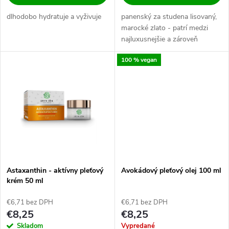
d
d
dlhodobo hydratuje a vyživuje
panenský za studena lisovaný,
u
marocké zlato - patrí medzi
u
najluxusnejšie a zároveň
k
najdrahšie kozmetické oleje
100 % vegan
sveta
k
t
t
o
o
v
v
Astaxanthin - aktívny pleťový
Avokádový pleťový olej 100 ml
krém 50 ml
€6,71 bez DPH
€6,71 bez DPH
€8,25
€8,25
Skladom
Vypredané