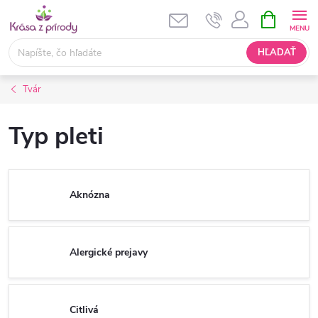
Prejsť
NÁKUPN
KOŠÍK
na
obsah
HĽADAŤ
Tvár
Typ pleti
Aknózna
Alergické prejavy
Citlivá