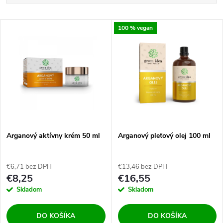
a
Najlacnejšie
V
100 % vegan
Najdrahšie
d
ý
Najpredávanejšie
e
p
Abecedne
n
i
i
s
e
Arganový aktívny krém 50 ml
Arganový pleťový olej 100 ml
p
p
€6,71 bez DPH
€13,46 bez DPH
r
€8,25
€16,55
r
Skladom
Skladom
o
o
DO KOŠÍKA
DO KOŠÍKA