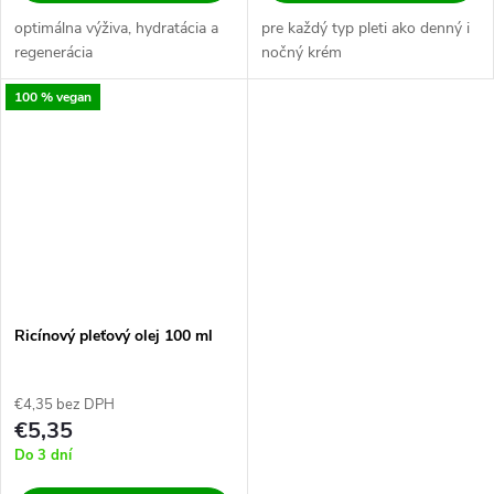
optimálna výživa, hydratácia a
pre každý typ pleti ako denný i
regenerácia
nočný krém
100 % vegan
Ricínový pleťový olej 100 ml
€4,35 bez DPH
€5,35
Do 3 dní