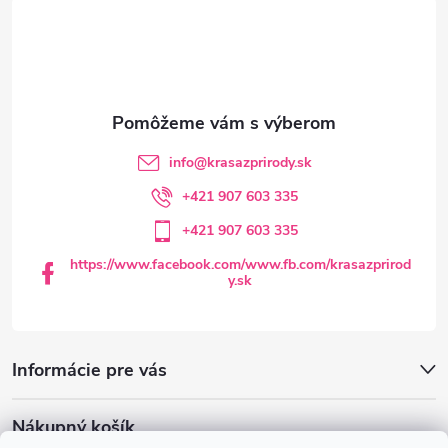
á
p
ä
t
info
@
krasazprirody.sk
i
+421 907 603 335
+421 907 603 335
e
https://www.facebook.com/www.fb.com/krasazprirod
y.sk
Informácie pre vás
Nákupný košík