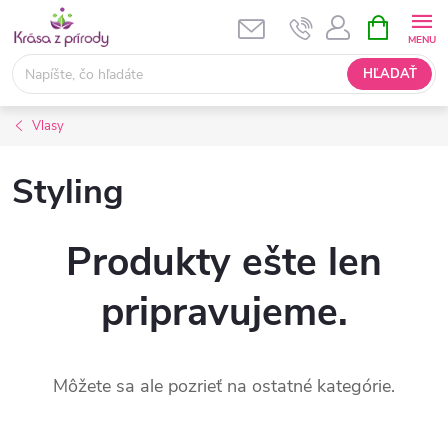
Prejsť
NÁKUPN
KOŠÍK
na
obsah
HĽADAŤ
Vlasy
Styling
Produkty ešte len
pripravujeme.
Môžete sa ale pozrieť na ostatné kategórie.