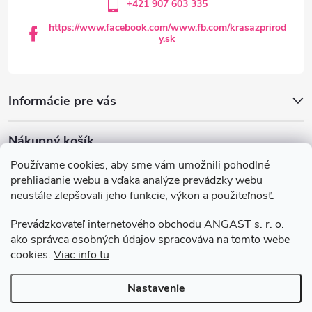
ý
+421 907 603 335
e
p
https://www.facebook.com/www.fb.com/krasazprirod
y.sk
i
s
Informácie pre vás
u
Nákupný košík
Používame cookies, aby sme vám umožnili pohodlné
0
KS /
€0
prehliadanie webu a vďaka analýze prevádzky webu
neustále zlepšovali jeho funkcie, výkon a použiteľnosť.
Krasazprirody.sk
Doprava a platba
Prevádzkovateľ internetového obchodu ANGAST s. r. o.
Všeobecné obchodné podmienky
ako správca osobných údajov spracováva na tomto webe
cookies.
Viac info tu
Podmienky ochrany osobných údajov
Nastavenie
Copyright 2026
Krasazprirody.sk
. Všetky práva vyhradené.
Upraviť