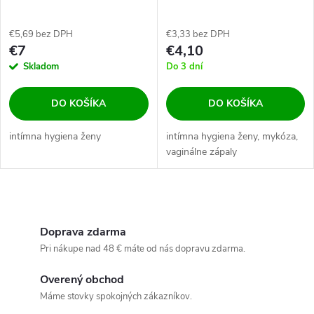
e
p
p
€5,69 bez DPH
€3,33 bez DPH
r
€7
€4,10
r
Skladom
Do 3 dní
o
o
DO KOŠÍKA
DO KOŠÍKA
d
d
intímna hygiena ženy
intímna hygiena ženy, mykóza,
u
vaginálne zápaly
u
k
k
O
t
v
Doprava zdarma
t
Pri nákupe nad 48 € máte od nás dopravu zdarma.
o
l
o
Overený obchod
á
v
Máme stovky spokojných zákazníkov.