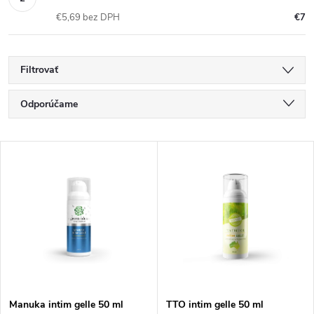
€5,69 bez DPH
€7
Filtrovať
R
Odporúčame
a
Najlacnejšie
V
Najdrahšie
d
ý
Najpredávanejšie
e
p
Abecedne
n
i
i
s
Manuka intim gelle 50 ml
TTO intim gelle 50 ml