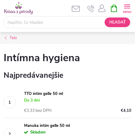
Prejsť
NÁKUPN
KOŠÍK
na
obsah
HĽADAŤ
Telo
Intímna hygiena
Najpredávanejšie
TTO intim gelle 50 ml
Do 3 dní
€3,33 bez DPH
€4,10
Manuka intim gelle 50 ml
Skladom