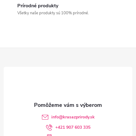
v
d
Prírodné produkty
a
Všetky naše produkty sú 100% prírodné.
c
i
e
Z
p
á
r
p
v
ä
k
y
t
info
@
krasazprirody.sk
v
i
+421 907 603 335