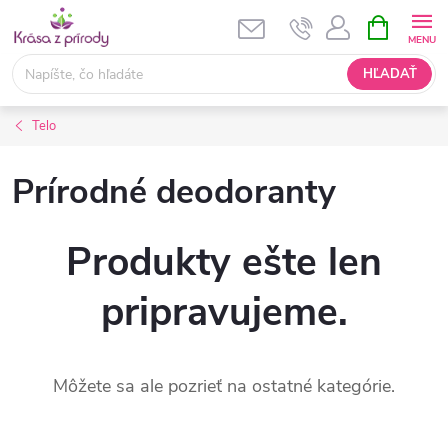
Prejsť
NÁKUPN
KOŠÍK
na
obsah
HĽADAŤ
Telo
Prírodné deodoranty
Produkty ešte len
pripravujeme.
Môžete sa ale pozrieť na ostatné kategórie.