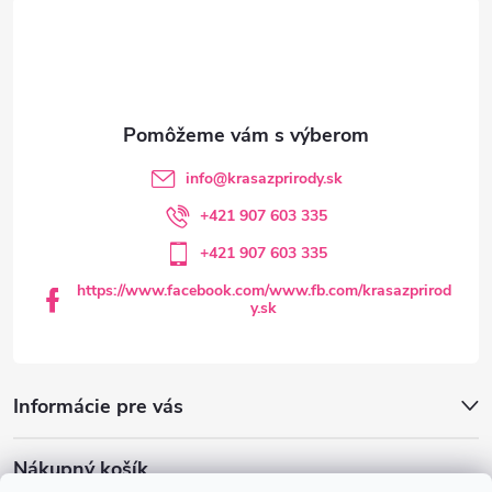
á
p
ä
t
info
@
krasazprirody.sk
i
+421 907 603 335
+421 907 603 335
e
https://www.facebook.com/www.fb.com/krasazprirod
y.sk
Informácie pre vás
Nákupný košík