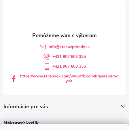
á
p
ä
t
info
@
krasazprirody.sk
i
+421 907 603 335
+421 907 603 335
e
https://www.facebook.com/www.fb.com/krasazprirod
y.sk
Informácie pre vás
Nákupný košík