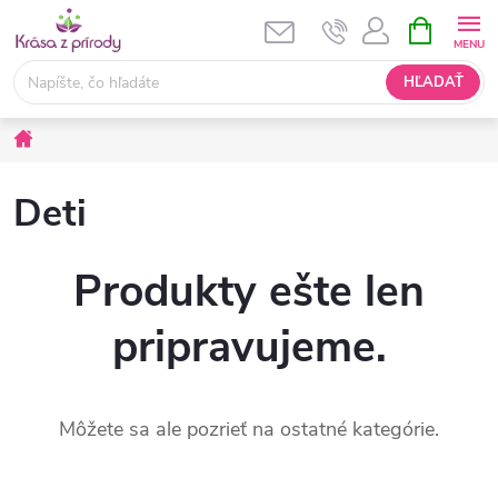
Prejsť
NÁKUPN
KOŠÍK
na
obsah
HĽADAŤ
Domov
Deti
Produkty ešte len
pripravujeme.
Môžete sa ale pozrieť na ostatné kategórie.