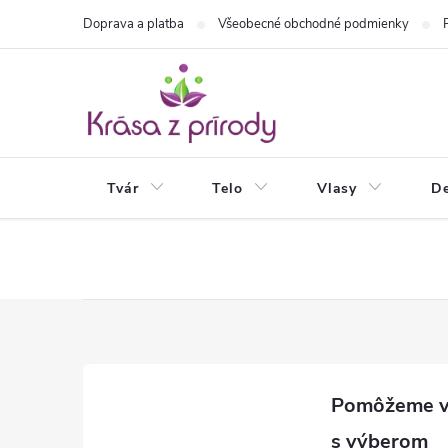
Prejsť
Doprava a platba
Všeobecné obchodné podmienky
na
obsah
Tvár
Telo
Vlasy
De
Z
á
p