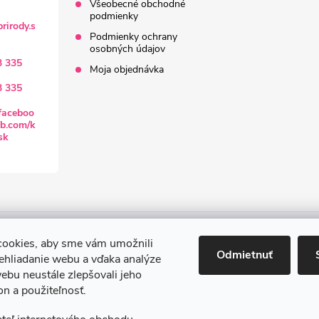
Všeobecné obchodné
podmienky
rirody.s
Podmienky ochrany
osobných údajov
3 335
Moja objednávka
3 335
faceboo
b.com/k
sk
Doprava a platba
Všeobecné obchodné podmienky
Podmienky och
ookies, aby sme vám umožnili
Odmietnuť
ehliadanie webu a vďaka analýze
ebu neustále zlepšovali jeho
on a použiteľnosť.
raviť nastavenie cookies