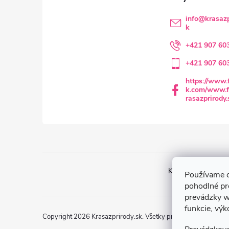
ä
info
@
krasazp
k
t
+421 907 60
i
+421 907 60
e
https://www.
k.com/www.f
rasazprirody.
Krasazprirody.sk
Používame c
pohodlné pr
prevádzky w
funkcie, výk
Copyright 2026
Krasazprirody.sk
. Všetky práva vyhradené.
Up