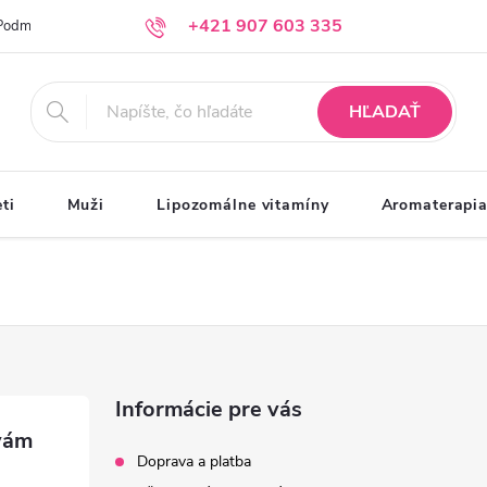
+421 907 603 335
Podmienky ochrany osobných údajov
Moja objednávka
info@krasazprirody.sk
HĽADAŤ
ti
Muži
Lipozomálne vitamíny
Aromaterapi
Informácie pre vás
Doprava a platba