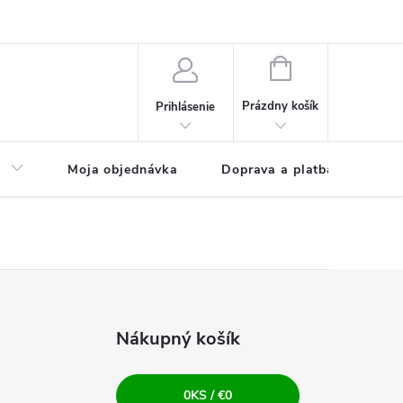
NÁKUPNÝ
KOŠÍK
Prázdny košík
Prihlásenie
a
Moja objednávka
Doprava a platba
Kon
Nákupný košík
0
KS /
€0