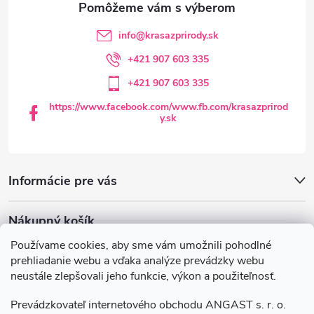
y
t
info
@
krasazprirody.sk
v
i
+421 907 603 335
ý
+421 907 603 335
e
p
https://www.facebook.com/www.fb.com/krasazprirod
y.sk
i
s
Informácie pre vás
u
Nákupný košík
Používame cookies, aby sme vám umožnili pohodlné
0
KS /
€0
prehliadanie webu a vďaka analýze prevádzky webu
neustále zlepšovali jeho funkcie, výkon a použiteľnosť.
Krasazprirody.sk
Doprava a platba
Prevádzkovateľ internetového obchodu ANGAST s. r. o.