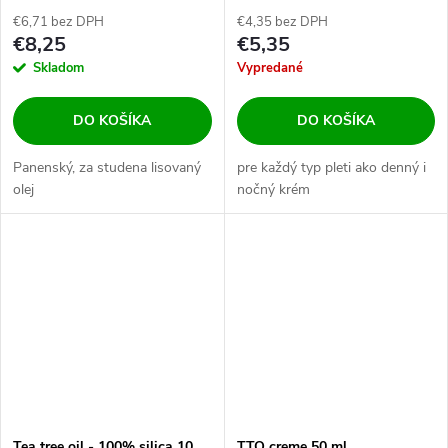
€6,71 bez DPH
€4,35 bez DPH
€8,25
€5,35
Skladom
Vypredané
DO KOŠÍKA
DO KOŠÍKA
Panenský, za studena lisovaný
pre každý typ pleti ako denný i
olej
nočný krém
Tea tree oil - 100% silica 10
TTO creme 50 ml