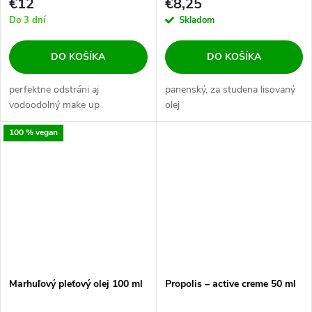
€12
€8,25
Do 3 dní
Skladom
DO KOŠÍKA
DO KOŠÍKA
perfektne odstráni aj
panenský, za studena lisovaný
vodoodolný make up
olej
100 % vegan
Marhuľový pleťový olej 100 ml
Propolis – active creme 50 ml