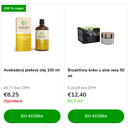
a
V
100 % vegan
Najdrahšie
d
ý
Najpredávanejšie
e
p
Abecedne
n
i
i
s
e
Avokádový pleťový olej 100 ml
Bioaktívny krém s aloe vera 50
ml
p
p
€6,71 bez DPH
€10,08 bez DPH
r
€8,25
€12,40
r
Vypredané
Do 3 dní
o
o
DO KOŠÍKA
DO KOŠÍKA
d