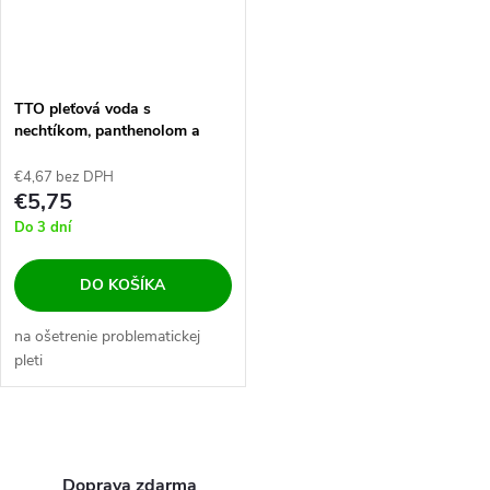
TTO pleťová voda s
nechtíkom, panthenolom a
zinkom 200 ml
€4,67 bez DPH
€5,75
Do 3 dní
DO KOŠÍKA
na ošetrenie problematickej
pleti
O
Doprava zdarma