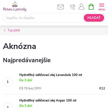
Prejsť
NÁKUPN
KOŠÍK
na
obsah
HĽADAŤ
Typ pleti
Aknózna
Najpredávanejšie
Hydrofilný odličovací olej Levanduľa 100 ml
Do 3 dní
€9,76 bez DPH
€12
Hydrofilný odličovací olej Argan 100 ml
Do 3 dní