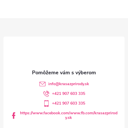
Z
á
p
ä
t
info
@
krasazprirody.sk
i
+421 907 603 335
+421 907 603 335
e
https://www.facebook.com/www.fb.com/krasazprirod
y.sk