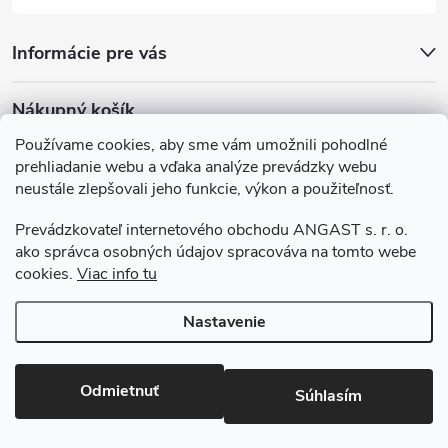
Informácie pre vás
Nákupný košík
Používame cookies, aby sme vám umožnili pohodlné
0
KS /
€0
prehliadanie webu a vďaka analýze prevádzky webu
neustále zlepšovali jeho funkcie, výkon a použiteľnosť.
Krasazprirody.sk
Doprava a platba
Prevádzkovateľ internetového obchodu ANGAST s. r. o.
Všeobecné obchodné podmienky
ako správca osobných údajov spracováva na tomto webe
cookies.
Viac info tu
Podmienky ochrany osobných údajov
Nastavenie
Copyright 2026
Krasazprirody.sk
. Všetky práva vyhradené.
Upraviť
nastavenie cookies
Odmietnuť
Súhlasím
Vytvoril Shoptet