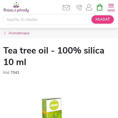
Prejsť
NÁKUPN
KOŠÍK
na
obsah
HĽADAŤ
Aromaterapia
Tea tree oil - 100% silica
10 ml
Kód:
T043