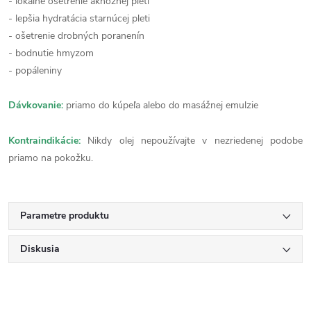
- lokálne ošetrenie aknóznej pleti
- lepšia hydratácia starnúcej pleti
- ošetrenie drobných poranenín
- bodnutie hmyzom
- popáleniny
Dávkovanie:
priamo do kúpeľa alebo do masážnej emulzie
Kontraindikácie:
Nikdy olej nepoužívajte v nezriedenej podobe
priamo na pokožku.
Parametre produktu
Diskusia