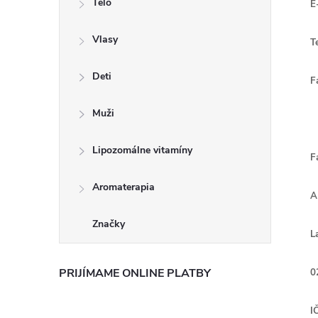
Telo
E
n
Vlasy
ý
T
p
Deti
F
a
Muži
n
Lipozomálne vitamíny
F
e
Aromaterapia
A
l
Značky
L
PRIJÍMAME ONLINE PLATBY
0
I