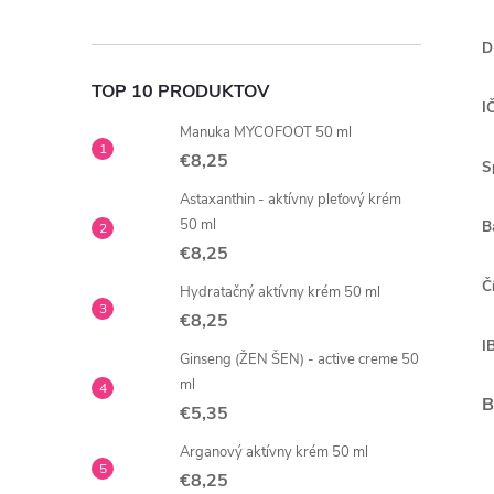
D
TOP 10 PRODUKTOV
I
Manuka MYCOFOOT 50 ml
€8,25
S
Astaxanthin - aktívny pleťový krém
50 ml
B
€8,25
Č
Hydratačný aktívny krém 50 ml
€8,25
I
Ginseng (ŽEN ŠEN) - active creme 50
ml
B
€5,35
Arganový aktívny krém 50 ml
€8,25