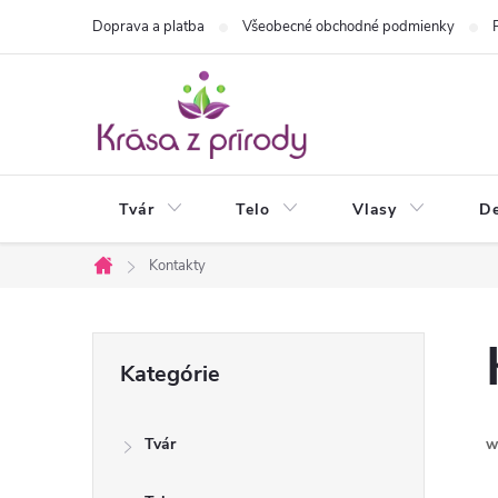
Prejsť
Doprava a platba
Všeobecné obchodné podmienky
na
obsah
Tvár
Telo
Vlasy
De
Kontakty
Domov
B
Preskočiť
Kategórie
kategórie
o
Tvár
w
č