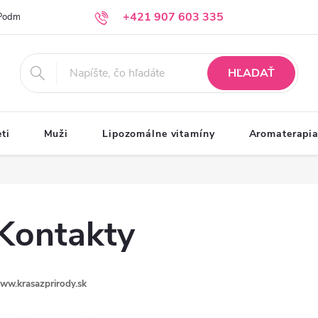
+421 907 603 335
Podmienky ochrany osobných údajov
Moja objednávka
info@krasazprirody.sk
HĽADAŤ
ti
Muži
Lipozomálne vitamíny
Aromaterapi
Kontakty
ww.krasazprirody.sk