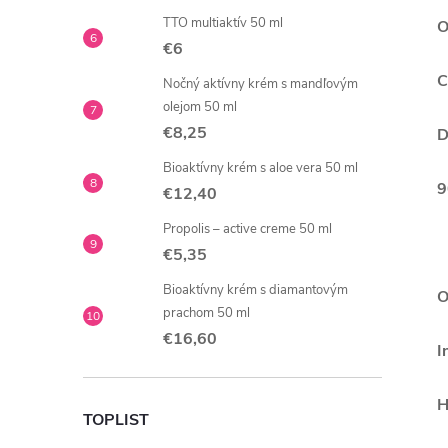
TTO multiaktív 50 ml
O
€6
C
Nočný aktívny krém s mandľovým
olejom 50 ml
€8,25
D
Bioaktívny krém s aloe vera 50 ml
9
€12,40
Propolis – active creme 50 ml
€5,35
Bioaktívny krém s diamantovým
O
prachom 50 ml
€16,60
I
H
TOPLIST