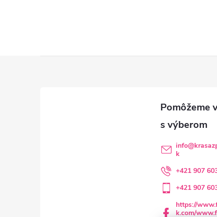
Z
á
p
ä
info
@
krasazp
k
t
+421 907 60
i
+421 907 60
e
https://www.
k.com/www.f