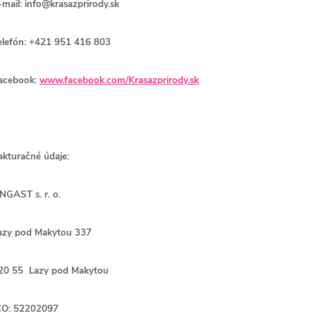
-mail: info@krasazprirody.sk
elefón: +421 951 416 803
acebook:
www.facebook.com/Krasazprirody.sk
akturačné údaje:
NGAST s. r. o.
azy pod Makytou 337
20 55 Lazy pod Makytou
ČO: 52202097