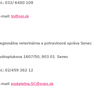
el.: 032/ 6400 109
-mail:
tn@soi.sk
egionálna veterinárna a potravinová správa Senec
vätoplukova 1607/50, 903 01 Senec
el.: 02/459 262
12
-mail:
podatelna.SC@svps.sk