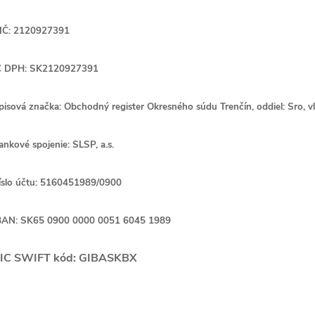
IČ: 2120927391
Č DPH: SK2120927391
pisová značka: Obchodný register Okresného súdu Trenčín, oddiel: Sro, v
ankové spojenie: SLSP, a.s.
íslo účtu: 5160451989/0900
BAN:
SK65
0900
0000 00
51 6045 1989
IC SWIFT kód:
GIBASKBX