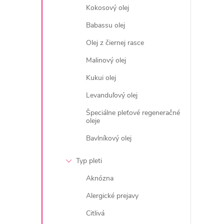
l
Kokosový olej
Babassu olej
Olej z čiernej rasce
Malinový olej
Kukui olej
Levanduľový olej
i
Špeciálne pleťové regeneračné
oleje
Bavlníkový olej
r
Typ pleti
Aknózna
Alergické prejavy
Citlivá