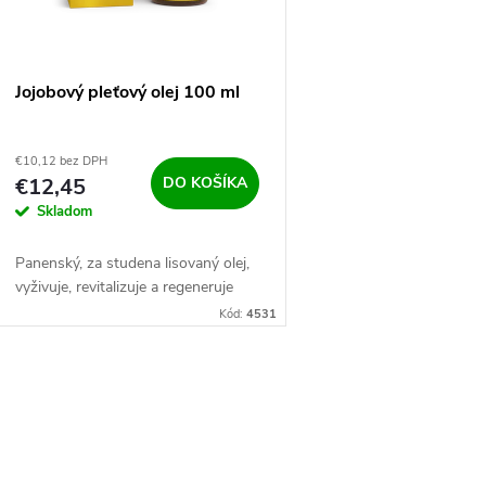
e
s
p
p
Jojobový pleťový olej 100 ml
r
r
€10,12 bez DPH
o
€12,45
DO KOŠÍKA
o
Skladom
d
d
Panenský, za studena lisovaný olej,
u
vyživuje, revitalizuje a regeneruje
u
Kód:
4531
k
k
t
O
t
o
v
o