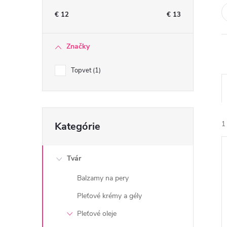
n
€
12
€
13
ý
Značky
p
Topvet
1
a
n
Preskočiť
Kategórie
1
kategórie
e
l
Tvár
Balzamy na pery
Pleťové krémy a gély
i
Pleťové oleje
i