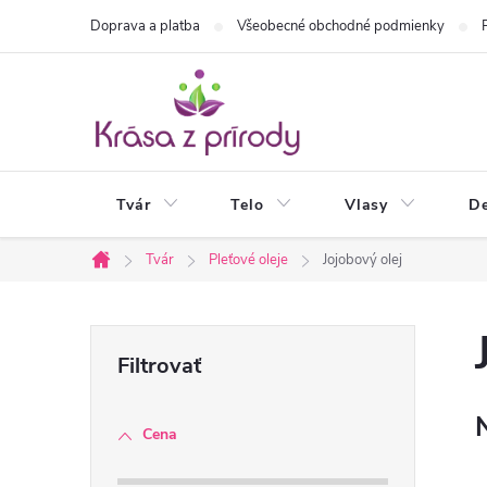
Prejsť
Doprava a platba
Všeobecné obchodné podmienky
na
obsah
Tvár
Telo
Vlasy
De
Tvár
Pleťové oleje
Jojobový olej
Domov
B
o
Cena
č