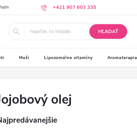
+421 907 603 335
Podmienky ochrany osobných údajov
Moja objednávka
info@krasazprirody.sk
HĽADAŤ
ti
Muži
Lipozomálne vitamíny
Aromaterapi
Jojobový olej
Najpredávanejšie