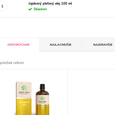
Jojobový pleťový olej 100 ml
Skladom
R
ODPORÚČAME
NAJLACNEJŠIE
NAJDRAHŠIE
a
položiek celkom
d
V
e
ý
n
p