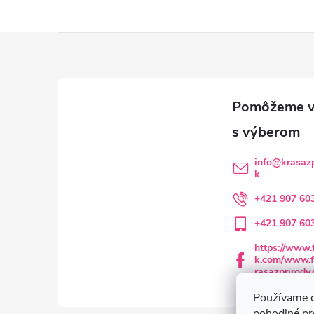
Z
á
p
ä
info
@
krasazp
k
t
+421 907 60
i
+421 907 60
e
https://www.
k.com/www.f
rasazprirody.
Používame c
pohodlné pr