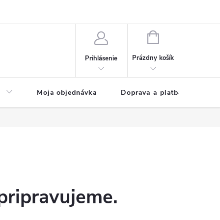
NÁKUPNÝ
KOŠÍK
Prázdny košík
Prihlásenie
a
Moja objednávka
Doprava a platba
Kon
pripravujeme.