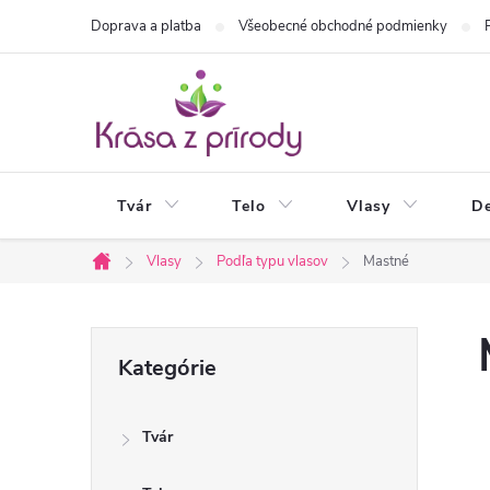
Prejsť
Doprava a platba
Všeobecné obchodné podmienky
na
obsah
Tvár
Telo
Vlasy
De
Vlasy
Podľa typu vlasov
Mastné
Domov
B
Preskočiť
Kategórie
kategórie
o
Tvár
č