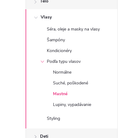
Telo
n
Vlasy
ý
Séra, oleje a masky na vlasy
p
Šampóny
a
Kondicionéry
Podľa typu vlasov
n
Normálne
e
Suché, poškodené
Mastné
l
Lupiny, vypadávanie
Styling
Deti