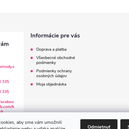
Informácie pre vás
Doprava a platba
Všeobecné obchodné
podmienky
rirody.s
Podmienky ochrany
osobných údajov
3 335
Moja objednávka
3 335
faceboo
b.com/k
sk
ookies, aby sme vám umožnili
Odmietnuť
ehliadanie webu a vďaka analýze