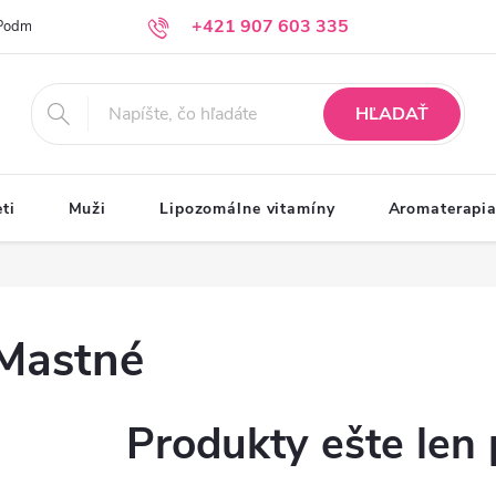
+421 907 603 335
Podmienky ochrany osobných údajov
Moja objednávka
info@krasazprirody.sk
HĽADAŤ
ti
Muži
Lipozomálne vitamíny
Aromaterapi
Mastné
Produkty ešte len 