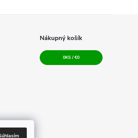
Nákupný košík
0
KS /
€0
Súhlasím