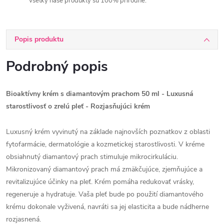
Všetky naše produkty sú 100% prírodné.
Popis produktu
Podrobný popis
Bioaktívny krém s diamantovým prachom 50 ml - Luxusná
starostlivosť o zrelú pleť - Rozjasňujúci krém
Luxusný krém vyvinutý na základe najnovších poznatkov z oblasti
fytofarmácie, dermatológie a kozmetickej starostlivosti. V kréme
obsiahnutý diamantový prach stimuluje mikrocirkuláciu.
Mikronizovaný diamantový prach má zmäkčujúce, zjemňujúce a
revitalizujúce účinky na pleť. Krém pomáha redukovať vrásky,
regeneruje a hydratuje. Vaša pleť bude po použití diamantového
krému dokonale vyživená, navráti sa jej elasticita a bude nádherne
rozjasnená.