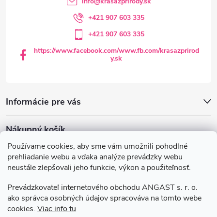
info
@
krasazprirody.sk
i
+421 907 603 335
+421 907 603 335
e
https://www.facebook.com/www.fb.com/krasazprirod
y.sk
Informácie pre vás
Nákupný košík
Používame cookies, aby sme vám umožnili pohodlné
0
KS /
€0
prehliadanie webu a vďaka analýze prevádzky webu
neustále zlepšovali jeho funkcie, výkon a použiteľnosť.
Krasazprirody.sk
Doprava a platba
Prevádzkovateľ internetového obchodu ANGAST s. r. o.
Všeobecné obchodné podmienky
ako správca osobných údajov spracováva na tomto webe
Podmienky ochrany osobných údajov
cookies.
Viac info tu