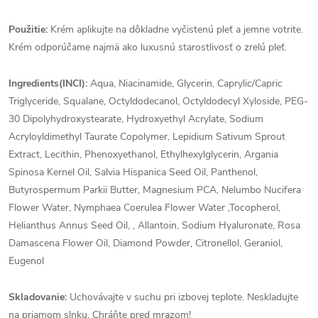
Použitie:
Krém aplikujte na dôkladne vyčistenú pleť a jemne votrite.
Krém odporúčame najmä ako luxusnú starostlivosť o zrelú pleť.
Ingredients(INCI):
Aqua, Niacinamide, Glycerin, Caprylic/Capric
Triglyceride, Squalane, Octyldodecanol, Octyldodecyl Xyloside, PEG-
30 Dipolyhydroxystearate, Hydroxyethyl Acrylate, Sodium
Acryloyldimethyl Taurate Copolymer, Lepidium Sativum Sprout
Extract, Lecithin, Phenoxyethanol, Ethylhexylglycerin, Argania
Spinosa Kernel Oil, Salvia Hispanica Seed Oil, Panthenol,
Butyrospermum Parkii Butter, Magnesium PCA, Nelumbo Nucifera
Flower Water, Nymphaea Coerulea Flower Water ,Tocopherol,
Helianthus Annus Seed Oil, , Allantoin, Sodium Hyaluronate, Rosa
Damascena Flower Oil, Diamond Powder, Citronellol, Geraniol,
Eugenol
Skladovanie:
Uchovávajte v suchu pri izbovej teplote. Neskladujte
na priamom slnku. Chráňte pred mrazom!