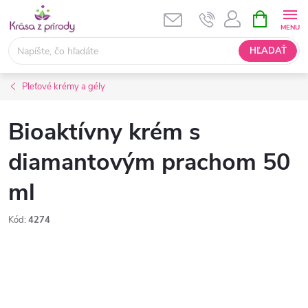
Prejsť
NÁKUPN
KOŠÍK
na
obsah
HĽADAŤ
Pleťové krémy a gély
Bioaktívny krém s
diamantovým prachom 50
ml
Kód:
4274