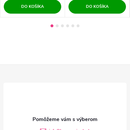
DO KOŠÍKA
DO KOŠÍKA
Z
á
p
ä
t