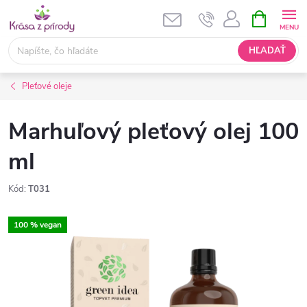
Prejsť
NÁKUPN
KOŠÍK
na
obsah
HĽADAŤ
Pleťové oleje
Marhuľový pleťový olej 100
ml
Kód:
T031
100 % vegan