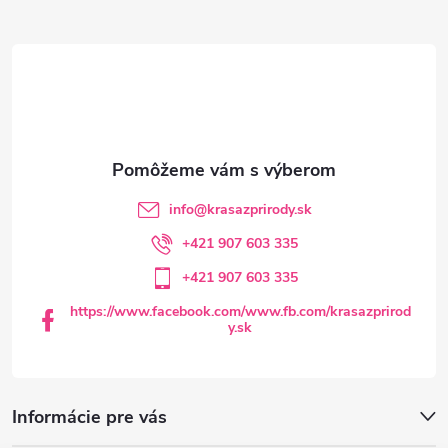
Z
á
p
ä
t
info
@
krasazprirody.sk
i
+421 907 603 335
+421 907 603 335
e
https://www.facebook.com/www.fb.com/krasazprirod
y.sk
Informácie pre vás