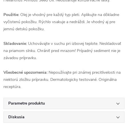
Helianthus Annuus Seed Oil. Neobsahuje konzervačné látky.
Použitie:
Olej je vhodný pre každý typ pleti. Aplikujte na dôkladne
vyčistenú pokožku. Rýchlo vsakuje a nedráždi. Je vhodný aj pre
jemnú detskú pokožku.
Skladovanie:
Uchovávajte v suchu pri izbovej teplote. Neskladovať
na priamom slnku. Chrániť pred mrazom! Prípadný sediment nie je
závadou prípravku.
Všeobecné upozornenia:
Nepoužívajte pri známej precitlivelosti na
niektorú zložku prípravku. Dermatologicky testované. Originálna
receptúra.
Parametre produktu
Diskusia