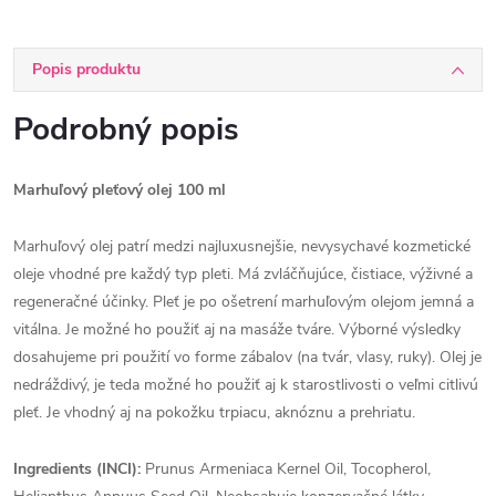
Popis produktu
Podrobný popis
Marhuľový pleťový olej 100 ml
Marhuľový olej patrí medzi najluxusnejšie, nevysychavé kozmetické
oleje vhodné pre každý typ pleti. Má zvláčňujúce, čistiace, výživné a
regeneračné účinky. Pleť je po ošetrení marhuľovým olejom jemná a
vitálna. Je možné ho použiť aj na masáže tváre. Výborné výsledky
dosahujeme pri použití vo forme zábalov (na tvár, vlasy, ruky). Olej je
nedráždivý, je teda možné ho použiť aj k starostlivosti o veľmi citlivú
pleť. Je vhodný aj na pokožku trpiacu, aknóznu a prehriatu.
Ingredients (INCI):
Prunus Armeniaca Kernel Oil, Tocopherol,