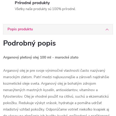
Prírodné produkty
Všetky naše produkty sú 100% prírodné.
Popis produktu
Podrobný popis
Arganový pleťový olej 100 ml - marocké zlato
Arganový olej je pre svoje výnimočné vlastnosti často nazývaný
marockým zlatom. Patrí medzi najluxusnejšie a zároveň najdrahšie
kozmetické oleje sveta. Arganový olej je bohatým zdrojom
nenasýtených mastných kyselín, antioxidantov, vitamínov a
fytosterolov. Olej je vhodné použiť na citlivú, suchú a ekzematickú
pokožku. Redukuje výskyt vrások, hydratuje a pomáha udržať
mladistvý vzhľad pokožky. Odporúčame votrieť niekoľko kvapiek aj
do vlasov na zlepšenie ich kvality (suché, poškodené a rozštiepené