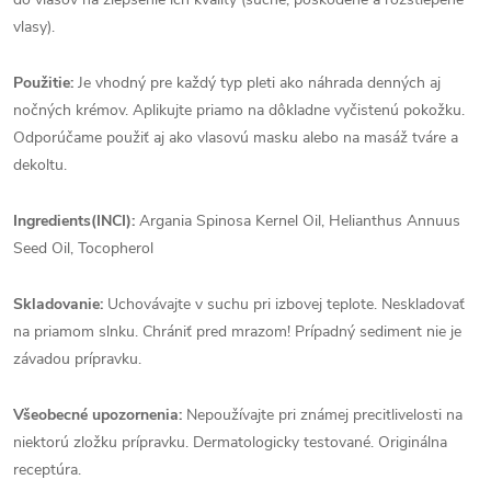
vlasy).
Použitie:
Je vhodný pre každý typ pleti ako náhrada denných aj
nočných krémov. Aplikujte priamo na dôkladne vyčistenú pokožku.
Odporúčame použiť aj ako vlasovú masku alebo na masáž tváre a
dekoltu.
Ingredients(INCI):
Argania Spinosa Kernel Oil, Helianthus Annuus
Seed Oil, Tocopherol
Skladovanie:
Uchovávajte v suchu pri izbovej teplote. Neskladovať
na priamom slnku. Chrániť pred mrazom! Prípadný sediment nie je
závadou prípravku.
Všeobecné upozornenia:
Nepoužívajte pri známej precitlivelosti na
niektorú zložku prípravku. Dermatologicky testované. Originálna
receptúra.