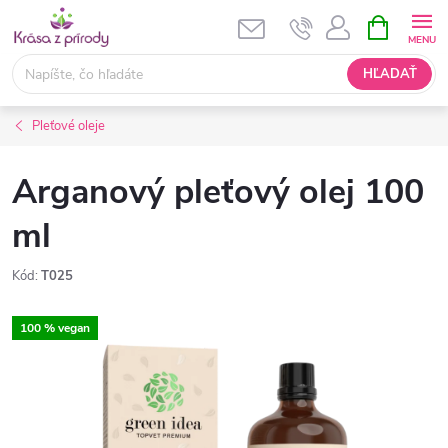
Prejsť
NÁKUPN
KOŠÍK
na
obsah
HĽADAŤ
Pleťové oleje
Arganový pleťový olej 100
ml
Kód:
T025
100 % vegan