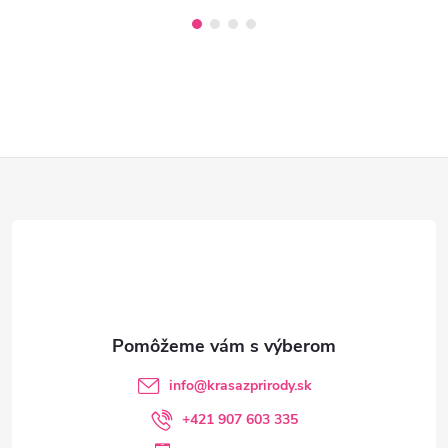
Z
á
p
ä
t
info
@
krasazprirody.sk
i
+421 907 603 335