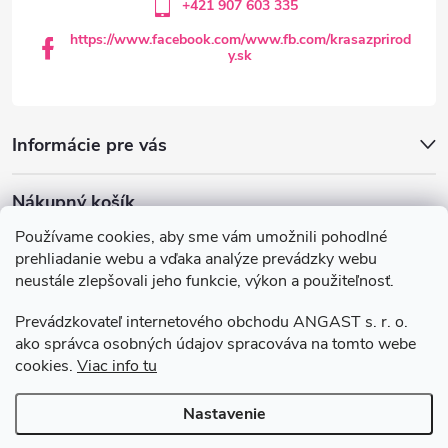
+421 907 603 335
e
https://www.facebook.com/www.fb.com/krasazprirod
y.sk
Informácie pre vás
Nákupný košík
Používame cookies, aby sme vám umožnili pohodlné
0
KS /
€0
prehliadanie webu a vďaka analýze prevádzky webu
neustále zlepšovali jeho funkcie, výkon a použiteľnosť.
Krasazprirody.sk
Doprava a platba
Prevádzkovateľ internetového obchodu ANGAST s. r. o.
Všeobecné obchodné podmienky
ako správca osobných údajov spracováva na tomto webe
Podmienky ochrany osobných údajov
cookies.
Viac info tu
Nastavenie
Copyright 2026
Krasazprirody.sk
. Všetky práva vyhradené.
Upraviť