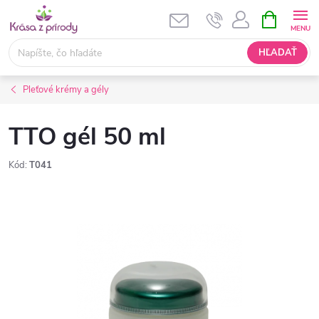
Prejsť
NÁKUPN
KOŠÍK
na
obsah
HĽADAŤ
Pleťové krémy a gély
TTO gél 50 ml
Kód:
T041