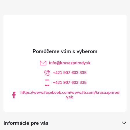
Z
á
p
ä
t
info
@
krasazprirody.sk
i
+421 907 603 335
+421 907 603 335
e
https://www.facebook.com/www.fb.com/krasazprirod
y.sk
Informácie pre vás