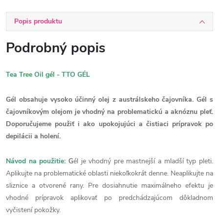
Popis produktu
Podrobný popis
Tea Tree Oil gél -
TTO GÉL
Gél obsahuje vysoko účinný olej z austrálskeho čajovníka. Gél s
čajovníkovým olejom je vhodný na problematickú a aknóznu pleť.
Doporučujeme použiť i ako upokojujúci a čistiaci prípravok po
depilácii a holení.
Návod na použitie:
G
él je vhodný pre mastnejší a mladší typ pleti.
Aplikujte na problematické oblasti niekoľkokrát denne. Neaplikujte na
sliznice a otvorené rany. Pre dosiahnutie maximálneho efektu je
vhodné prípravok aplikovať po predchádzajúcom dôkladnom
vyčistení pokožky.