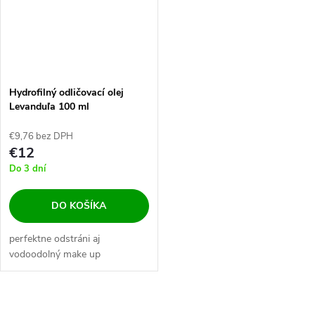
t
o
o
v
v
Hydrofilný odličovací olej
Levanduľa 100 ml
€9,76 bez DPH
€12
Do 3 dní
DO KOŠÍKA
perfektne odstráni aj
vodoodolný make up
O