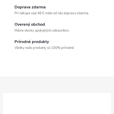
v
Doprava zdarma
Pri nákupe nad 48 € máte od nás dopravu zdarma.
l
Overený obchod
á
Máme stovky spokojných zákazníkov.
d
Prírodné produkty
a
Všetky naše produkty sú 100% prírodné.
c
i
e
Z
p
á
r
p
v