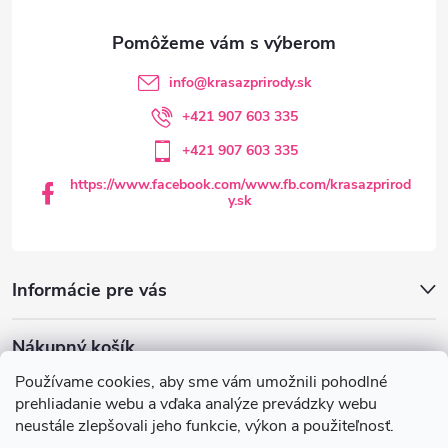
ä
k
y
t
info
@
krasazprirody.sk
v
i
+421 907 603 335
ý
+421 907 603 335
e
p
https://www.facebook.com/www.fb.com/krasazprirod
y.sk
i
s
Informácie pre vás
u
Nákupný košík
Používame cookies, aby sme vám umožnili pohodlné
0
KS /
€0
prehliadanie webu a vďaka analýze prevádzky webu
neustále zlepšovali jeho funkcie, výkon a použiteľnosť.