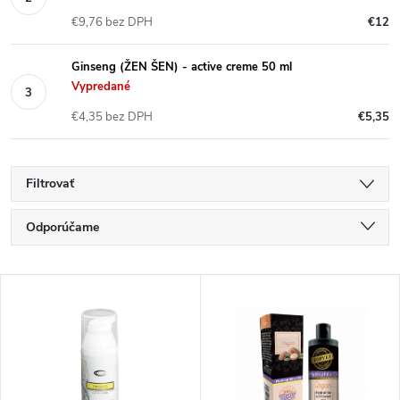
€9,76 bez DPH
€12
Ginseng (ŽEN ŠEN) - active creme 50 ml
Vypredané
€4,35 bez DPH
€5,35
Filtrovať
R
Odporúčame
a
Najlacnejšie
V
Najdrahšie
d
ý
Najpredávanejšie
e
p
Abecedne