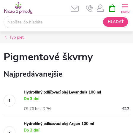
Prejsť
NÁKUPN
KOŠÍK
na
obsah
HĽADAŤ
Typ pleti
Pigmentové škvrny
Najpredávanejšie
Hydrofilný odličovací olej Levanduľa 100 ml
Do 3 dní
€9,76 bez DPH
€12
Hydrofilný odličovací olej Argan 100 ml
Do 3 dní