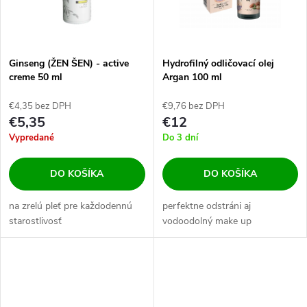
n
i
i
s
e
Ginseng (ŽEN ŠEN) - active
Hydrofilný odličovací olej
creme 50 ml
Argan 100 ml
p
p
€4,35 bez DPH
€9,76 bez DPH
r
€5,35
€12
r
Vypredané
Do 3 dní
o
o
DO KOŠÍKA
DO KOŠÍKA
d
d
na zrelú pleť pre každodennú
perfektne odstráni aj
u
starostlivosť
vodoodolný make up
u
k
k
t