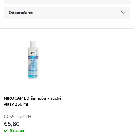
R
Odporúčame
a
Najlacnejšie
V
Najdrahšie
d
ý
Najpredávanejšie
e
p
Abecedne
n
i
i
s
e
NIROCAP ED šampón - suché
vlasy 250 ml
p
p
€4,55 bez DPH
r
€5,60
r
Skladom