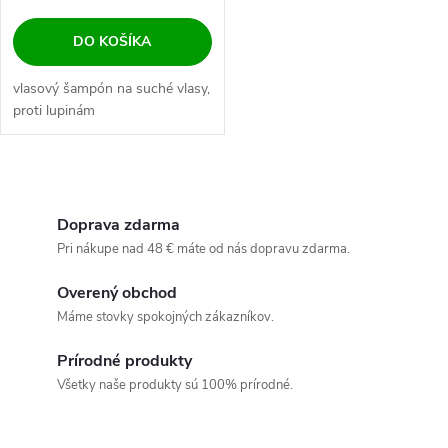
o
o
DO KOŠÍKA
d
d
vlasový šampón na suché vlasy,
u
proti lupinám
u
k
k
O
t
v
Doprava zdarma
t
Pri nákupe nad 48 € máte od nás dopravu zdarma.
o
l
o
Overený obchod
á
v
Máme stovky spokojných zákazníkov.
v
d
Prírodné produkty
a
Všetky naše produkty sú 100% prírodné.
c