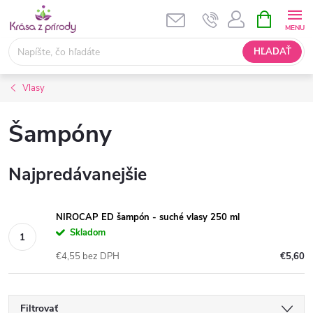
Prejsť
NÁKUPN
KOŠÍK
na
obsah
HĽADAŤ
Vlasy
Šampóny
Najpredávanejšie
NIROCAP ED šampón - suché vlasy 250 ml
Skladom
€4,55 bez DPH
€5,60
Filtrovať