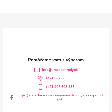
i
e
Z
p
á
r
p
v
ä
k
y
t
info
@
krasazprirody.sk
v
i
+421 907 603 335
ý
+421 907 603 335
e
p
https://www.facebook.com/www.fb.com/krasazprirod
y.sk
i