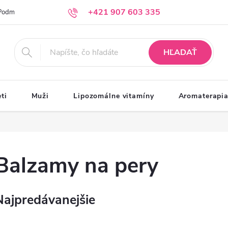
+421 907 603 335
Podmienky ochrany osobných údajov
Moja objednávka
info@krasazprirody.sk
HĽADAŤ
ti
Muži
Lipozomálne vitamíny
Aromaterapi
Balzamy na pery
Najpredávanejšie