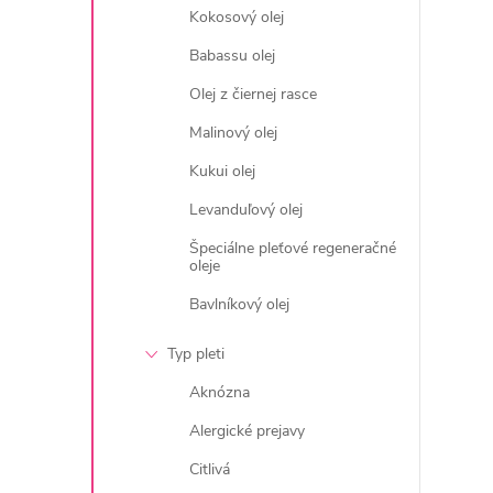
Kokosový olej
Babassu olej
l
Olej z čiernej rasce
Malinový olej
Kukui olej
Levanduľový olej
Špeciálne pleťové regeneračné
oleje
Bavlníkový olej
i
Typ pleti
Aknózna
Alergické prejavy
r
Citlivá