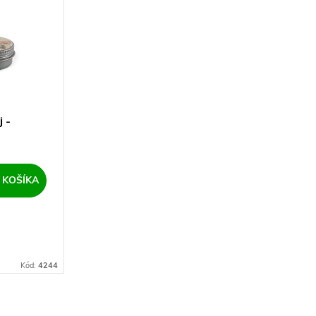
j -
 KOŠÍKA
Kód:
4244