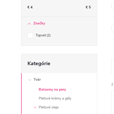
n
€
4
€
5
ý
Značky
p
Topvet
2
a
n
Preskočiť
Kategórie
kategórie
e
l
Tvár
2
Balzamy na pery
Pleťové krémy a gély
Pleťové oleje