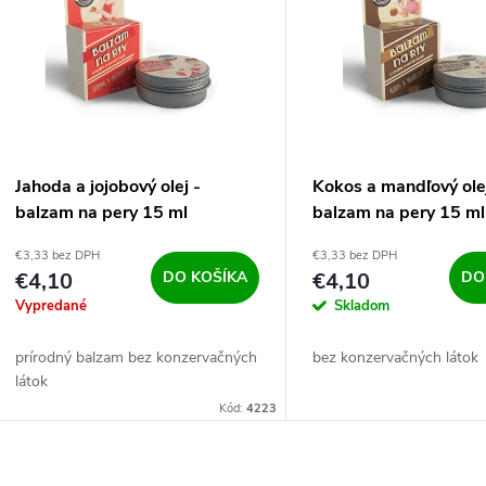
n
p
e
s
p
p
Jahoda a jojobový olej -
Kokos a mandľový ole
r
balzam na pery 15 ml
balzam na pery 15 ml
r
€3,33 bez DPH
€3,33 bez DPH
o
€4,10
DO KOŠÍKA
€4,10
DO
o
Vypredané
Skladom
d
d
prírodný balzam bez konzervačných
bez konzervačných látok
u
látok
u
Kód:
4223
k
k