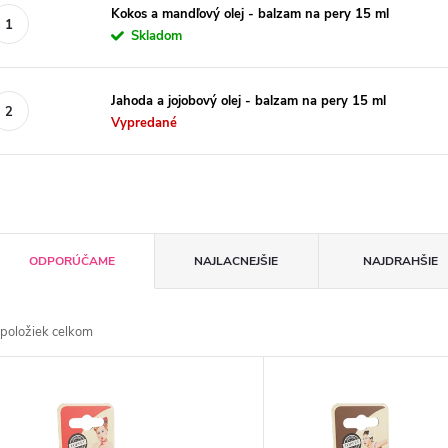
Kokos a mandľový olej - balzam na pery 15 ml
Skladom
Jahoda a jojobový olej - balzam na pery 15 ml
Vypredané
R
ODPORÚČAME
NAJLACNEJŠIE
NAJDRAHŠIE
a
položiek celkom
d
V
e
ý