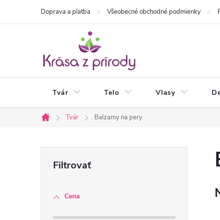
Prejsť
Doprava a platba
Všeobecné obchodné podmienky
na
obsah
Tvár
Telo
Vlasy
De
Tvár
Balzamy na pery
Domov
B
o
Cena
č