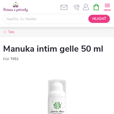
Prejsť
NÁKUPN
KOŠÍK
na
obsah
HĽADAŤ
Telo
Manuka intim gelle 50 ml
Kód:
T052