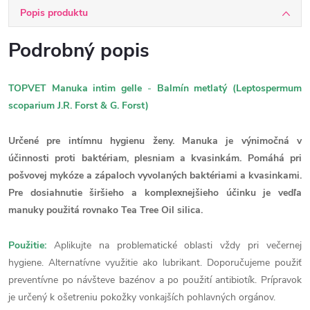
Popis produktu
Podrobný popis
TOPVET Manuka intim gelle
-
Balmín metlatý (Leptospermum
scoparium J.R. Forst & G. Forst)
Určené pre intímnu hygienu ženy. Manuka je výnimočná v
účinnosti proti baktériam, plesniam a kvasinkám. Pomáhá pri
pošvovej mykóze a zápaloch vyvolaných baktériami a kvasinkami.
Pre dosiahnutie širšieho a komplexnejšieho účinku je vedľa
manuky použitá rovnako Tea Tree Oil silica.
Použitie:
Aplikujte na problematické oblasti vždy pri večernej
hygiene. Alternatívne využitie ako lubrikant. Doporučujeme použiť
preventívne po návšteve bazénov a po použití antibiotík. Prípravok
je určený k ošetreniu pokožky vonkajších pohlavných orgánov.