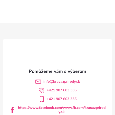
Z
á
p
ä
t
info
@
krasazprirody.sk
i
+421 907 603 335
+421 907 603 335
e
https://www.facebook.com/www.fb.com/krasazprirod
y.sk