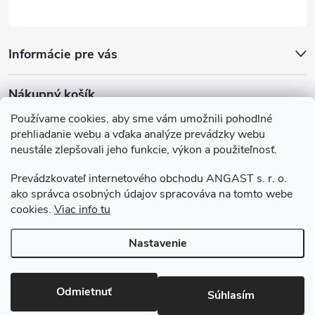
Informácie pre vás
Nákupný košík
Používame cookies, aby sme vám umožnili pohodlné
0
KS /
€0
prehliadanie webu a vďaka analýze prevádzky webu
neustále zlepšovali jeho funkcie, výkon a použiteľnosť.
Krasazprirody.sk
Doprava a platba
Prevádzkovateľ internetového obchodu ANGAST s. r. o.
Všeobecné obchodné podmienky
ako správca osobných údajov spracováva na tomto webe
Podmienky ochrany osobných údajov
cookies.
Viac info tu
Nastavenie
Copyright 2026
Krasazprirody.sk
. Všetky práva vyhradené.
Upraviť
nastavenie cookies
Odmietnuť
Súhlasím
Vytvoril Shoptet