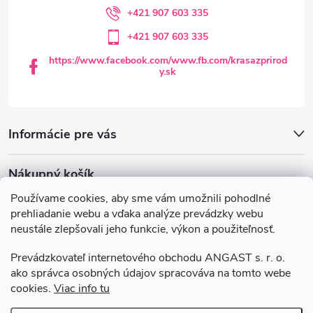
i
+421 907 603 335
+421 907 603 335
e
https://www.facebook.com/www.fb.com/krasazprirod
y.sk
Informácie pre vás
Nákupný košík
Používame cookies, aby sme vám umožnili pohodlné
0
KS /
€0
prehliadanie webu a vďaka analýze prevádzky webu
neustále zlepšovali jeho funkcie, výkon a použiteľnosť.
Krasazprirody.sk
Doprava a platba
Prevádzkovateľ internetového obchodu ANGAST s. r. o.
Všeobecné obchodné podmienky
ako správca osobných údajov spracováva na tomto webe
Podmienky ochrany osobných údajov
cookies.
Viac info tu