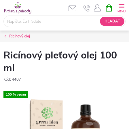
Prejsť
NÁKUPN
KOŠÍK
na
obsah
HĽADAŤ
Ricínový olej
Ricínový pleťový olej 100
ml
Kód:
4407
100 % vegan