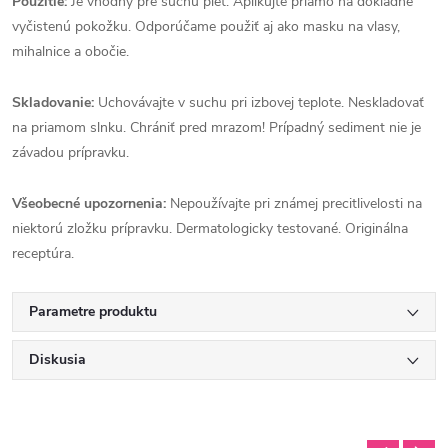
Použitie:
Je vhodný pre suchú pleť. Aplikujte priamo na dôkladne
vyčistenú pokožku. Odporúčame použiť aj ako masku na vlasy,
mihalnice a obočie.
Skladovanie:
Uchovávajte v suchu pri izbovej teplote. Neskladovať
na priamom slnku. Chrániť pred mrazom! Prípadný sediment nie je
závadou prípravku.
Všeobecné upozornenia:
Nepoužívajte pri známej precitlivelosti na
niektorú zložku prípravku. Dermatologicky testované. Originálna
receptúra.
Parametre produktu
Diskusia