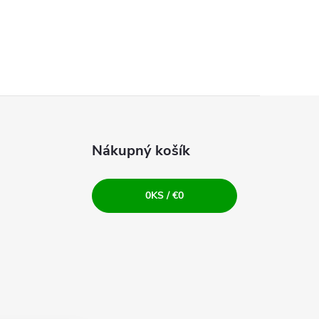
Nákupný košík
0
KS /
€0