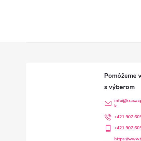
Z
á
p
ä
info
@
krasazp
k
t
+421 907 60
i
+421 907 60
https://www.