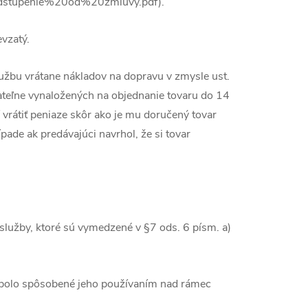
/odstupenie%20od%20zmluvy.pdf).
evzatý.
službu vrátane nákladov na dopravu v zmysle ust.
ateľne vynaložených na objednanie tovaru do 14
vrátiť peniaze skôr ako je mu doručený tovar
ípade ak predávajúci navrhol, že si tovar
služby, ktoré sú vymedzené v §7 ods. 6 písm. a)
é bolo spôsobené jeho používaním nad rámec