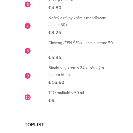
TTO gél 50 ml
€4,80
Nočný aktívny krém s mandľovým
olejom 50 ml
€8,25
Ginseng (ŽEN ŠEN) - active creme 50
ml
€5,35
Bioaktívny krém s 24 karátovým
zlatom 50 ml
€16,60
TTO multiaktív 50 ml
€6
TOPLIST