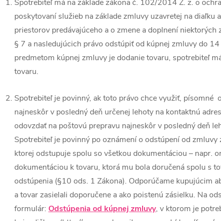
Spotrebiteľ má na základe zákona č. 102/2014 Z. z. o ochran
poskytovaní služieb na základe zmluvy uzavretej na diaľku
priestorov predávajúceho a o zmene a doplnení niektorých z
§ 7 a nasledujúcich právo odstúpiť od kúpnej zmluvy do 14
predmetom kúpnej zmluvy je dodanie tovaru, spotrebiteľ m
tovaru.
Spotrebiteľ je povinný, ak toto právo chce využiť, písomné
najneskôr v posledný deň určenej lehoty na kontaktnú adre
odovzdať na poštovú prepravu najneskôr v posledný deň leh
Spotrebiteľ je povinný po oznámení o odstúpení od zmluvy 
ktorej odstupuje spolu so všetkou dokumentáciou – napr. o
dokumentáciou k tovaru, ktorá mu bola doručená spolu s t
odstúpenia (§10 ods. 1 Zákona). Odporúčame kupujúcim aby 
a tovar zasielali doporučene a ako poistenú zásielku. Na o
formulár:
Odstúpenia od kúpnej zmluvy
, v ktorom je potr