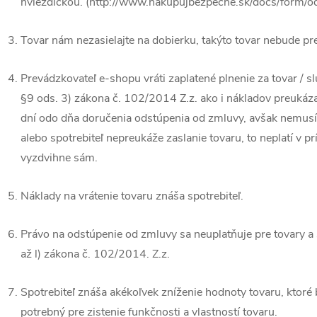
hviezdičkou. (http://www.nakupujbezpecne.sk/docs/form
Tovar nám nezasielajte na dobierku, takýto tovar nebude pr
Prevádzkovateľ e-shopu vráti zaplatené plnenie za tovar / 
§9 ods. 3) zákona č. 102/2014 Z.z. ako i nákladov preukáz
dní odo dňa doručenia odstúpenia od zmluvy, avšak nemusí 
alebo spotrebiteľ nepreukáže zaslanie tovaru, to neplatí v pr
vyzdvihne sám.
Náklady na vrátenie tovaru znáša spotrebiteľ.
Právo na odstúpenie od zmluvy sa neuplatňuje pre tovary a 
až l) zákona č. 102/2014. Z.z.
Spotrebiteľ znáša akékoľvek zníženie hodnoty tovaru, ktor
potrebný pre zistenie funkčnosti a vlastností tovaru.