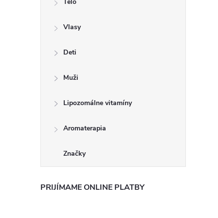
Telo
n
Vlasy
ý
p
Deti
a
Muži
n
Lipozomálne vitamíny
e
Aromaterapia
l
Značky
PRIJÍMAME ONLINE PLATBY