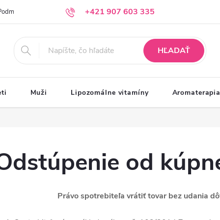
+421 907 603 335
Podmienky ochrany osobných údajov
Moja objednávka
info@krasazprirody.sk
HĽADAŤ
ti
Muži
Lipozomálne vitamíny
Aromaterapi
Odstúpenie od kúpn
Právo spotrebiteľa vrátiť tovar bez udania d