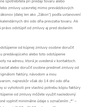
e spotrebiteľa pri predaji tovaru alebo
 alebo zmluvy uzavretej mimo prevádzkových
ákonov (ďalej len ako „Zákon“) podľa ustanovení
 kalendárnych dni odo dňa prevzatia tovaru. Ak
á právo odstúpiť od zmluvy aj pred dodaním
 odstúpenie od kúpnej zmluvy osobne doručiť
su predávajúceho alebo toto odstúpenie
oty na adresu, ktorá je uvedená v kontaktoch.
zaslať alebo doručiť osobne predmet zmluvy od
riginálom faktúry, návodom a inou
ovarom, najneskôr však do 14 dní odo dňa
si vyhotovili pre vlastnú potrebu kópiu faktúry
dstúpenie od zmluvy môžete využiť nasledovný
ebné vyplniť minimálne údaje s označením „*“ –