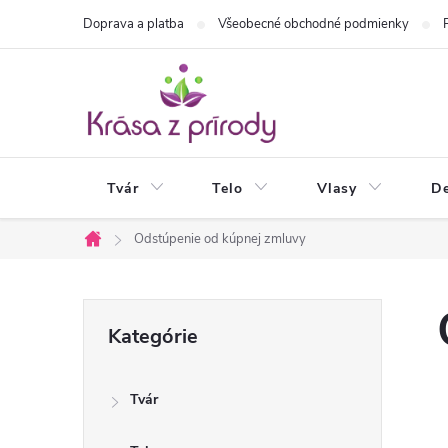
Prejsť
Doprava a platba
Všeobecné obchodné podmienky
na
obsah
Tvár
Telo
Vlasy
De
Odstúpenie od kúpnej zmluvy
Domov
B
Preskočiť
Kategórie
kategórie
o
Tvár
č