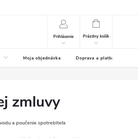
NÁKUPNÝ
KOŠÍK
Prázdny košík
Prihlásenie
a
Moja objednávka
Doprava a platba
Kon
ej zmluvy
ôvodu a poučenie spotrebiteľa