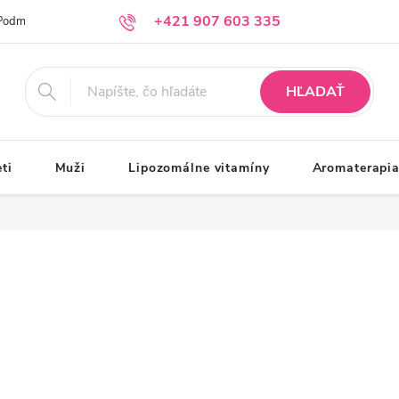
+421 907 603 335
Podmienky ochrany osobných údajov
Moja objednávka
info@krasazprirody.sk
HĽADAŤ
ti
Muži
Lipozomálne vitamíny
Aromaterapi