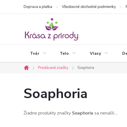
Prejsť
Doprava a platba
Všeobecné obchodné podmienky
na
obsah
Tvár
Telo
Vlasy
De
Predávané značky
Soaphoria
Domov
Soaphoria
Žiadne produkty značky
Soaphoria
sa nenašli...