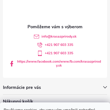
p
ä
t
info
@
krasazprirody.sk
i
+421 907 603 335
+421 907 603 335
e
https://www.facebook.com/www.fb.com/krasazprirod
y.sk
Informácie pre vás
Nákupný košík