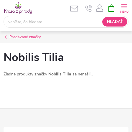
Prejsť
NÁKUPN
KOŠÍK
na
obsah
HĽADAŤ
Predávané značky
Nobilis Tilia
Žiadne produkty značky
Nobilis Tilia
sa nenašli...
Z
á