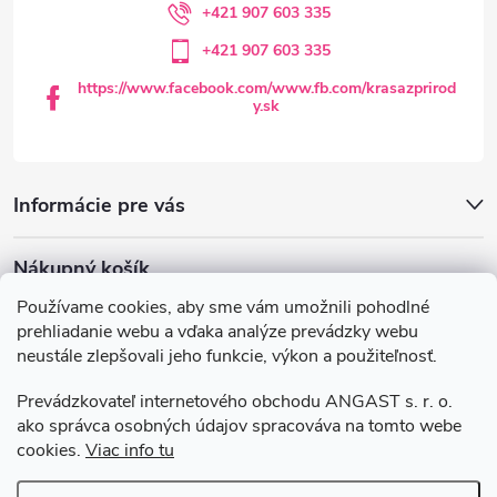
i
+421 907 603 335
+421 907 603 335
e
https://www.facebook.com/www.fb.com/krasazprirod
y.sk
Informácie pre vás
Nákupný košík
Používame cookies, aby sme vám umožnili pohodlné
0
KS /
€0
prehliadanie webu a vďaka analýze prevádzky webu
neustále zlepšovali jeho funkcie, výkon a použiteľnosť.
Krasazprirody.sk
Doprava a platba
Prevádzkovateľ internetového obchodu ANGAST s. r. o.
Všeobecné obchodné podmienky
ako správca osobných údajov spracováva na tomto webe
Podmienky ochrany osobných údajov
cookies.
Viac info tu