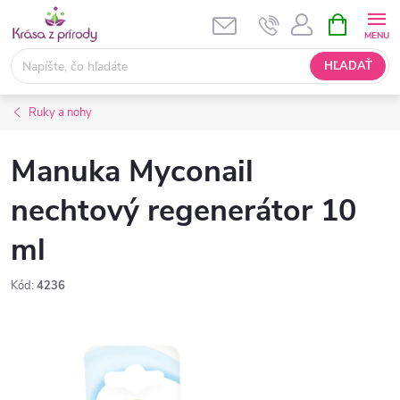
Prejsť
NÁKUPN
KOŠÍK
na
obsah
HĽADAŤ
Ruky a nohy
Manuka Myconail
nechtový regenerátor 10
ml
Kód:
4236