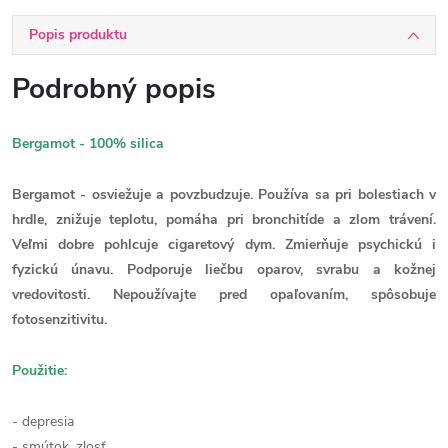
Popis produktu
Podrobný popis
Bergamot - 100% silica
Bergamot - osviežuje a povzbudzuje. Používa sa pri bolestiach v
hrdle, znižuje teplotu, pomáha pri bronchitíde a zlom trávení.
Veľmi dobre pohlcuje cigaretový dym. Zmierňuje psychickú i
fyzickú únavu. Podporuje liečbu oparov, svrabu a kožnej
vredovitosti. Nepoužívajte pred opaľovaním, spôsobuje
fotosenzitivitu.
Použitie:
- depresia
- smútok, zlosť