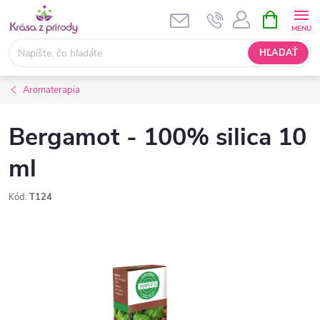
Prejsť
NÁKUPN
KOŠÍK
na
obsah
HĽADAŤ
Aromaterapia
Bergamot - 100% silica 10
ml
Kód:
T124