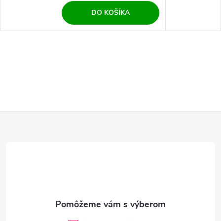
DO KOŠÍKA
Z
á
p
ä