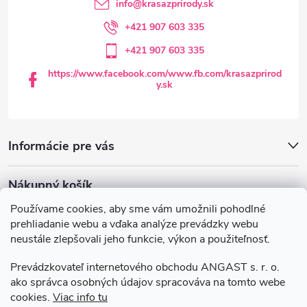
t
info
@
krasazprirody.sk
i
+421 907 603 335
+421 907 603 335
e
https://www.facebook.com/www.fb.com/krasazprirod
y.sk
Informácie pre vás
Nákupný košík
Používame cookies, aby sme vám umožnili pohodlné
0
KS /
€0
prehliadanie webu a vďaka analýze prevádzky webu
neustále zlepšovali jeho funkcie, výkon a použiteľnosť.
Krasazprirody.sk
Doprava a platba
Prevádzkovateľ internetového obchodu ANGAST s. r. o.
Všeobecné obchodné podmienky
ako správca osobných údajov spracováva na tomto webe
Podmienky ochrany osobných údajov
cookies.
Viac info tu